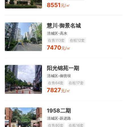
8551
元/㎡
慧川·御景名城
涪城区-高水
在售113套
在租12套
7470
元/㎡
阳光锦苑一期
涪城区-御营坝
在售64套
在租17套
7827
元/㎡
1958二期
涪城区-跃进路
在售80套
在租16套