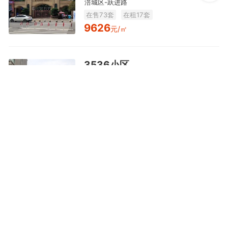
涪城区-跃进路
在售73套
在租17套
9626
元/㎡
3536小区
高新区-双碑
在售48套
在租15套
4500
元/㎡
中沅广场
高新区-双碑
在售38套
在租20套
7164
元/㎡
三江国际丽城·阅世度