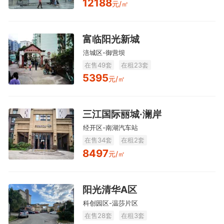
12188
元/㎡
富临阳光新城
涪城区-御营坝
在售49套
在租23套
5395
元/㎡
三江国际丽城·澜岸
经开区-南湖汽车站
在售34套
在租2套
8497
元/㎡
阳光清华A区
科创园区-温莎片区
在售28套
在租3套