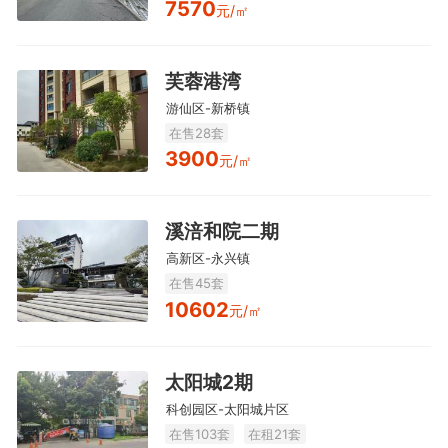
7570
元/㎡
芙蓉港湾
游仙区-新桥镇
在售28套
3900
元/㎡
溪涪和院二期
高新区-永兴镇
在售45套
10602
元/㎡
太阳城2期
科创园区-太阳城片区
在售103套
在租21套