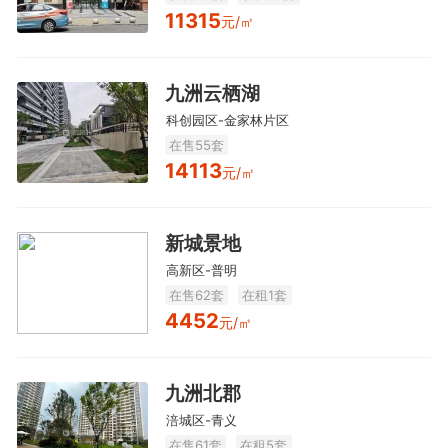
11315
元/㎡
九洲云栖湖
科创园区-金家林片区
在售55套
14113
元/㎡
新城景地
高新区-普明
在售62套
在租1套
4452
元/㎡
九洲北郡
涪城区-青义
在售61套
在租5套