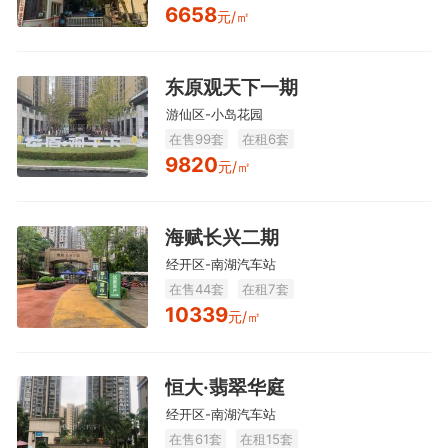
6658
元/㎡
东原观天下一期
游仙区-小岛花园
在售99套
在租6套
9820
元/㎡
海赋长兴二期
经开区-南湖汽车站
在售44套
在租7套
10339
元/㎡
恒大·翡翠华庭
经开区-南湖汽车站
在售61套
在租15套