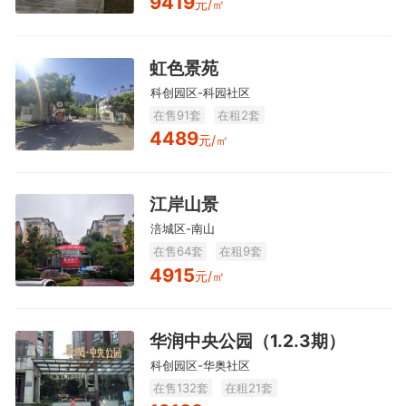
9419
元/㎡
虹色景苑
科创园区-科园社区
在售91套
在租2套
4489
元/㎡
江岸山景
涪城区-南山
在售64套
在租9套
4915
元/㎡
华润中央公园（1.2.3期）
科创园区-华奥社区
在售132套
在租21套