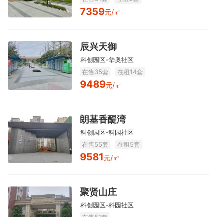
7359
元/㎡
辰兴天御
科创园区-华奥社区
在售35套
在租14套
9489
元/㎡
朗基香醍湾
科创园区-科园社区
在售55套
在租5套
9581
元/㎡
聚贤山庄
科创园区-科园社区