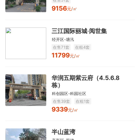
在售51套
9156
元/㎡
三江国际丽城·阅世集
经开区-塘汛
在售71套
在租4套
11799
元/㎡
华润五期紫云府（4.5.6.8
栋）
科创园区-科园社区
在售39套
在租1套
9339
元/㎡
半山蓝湾