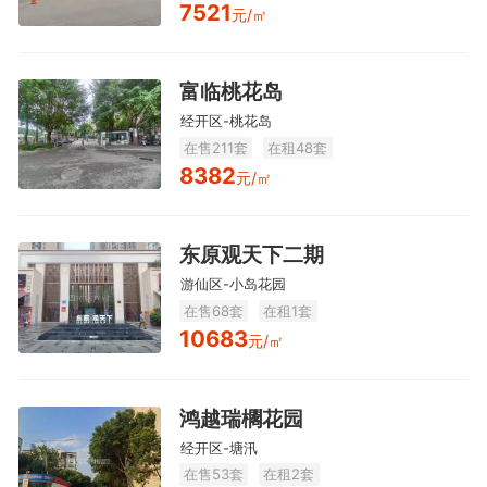
7521
元/㎡
富临桃花岛
经开区-桃花岛
在售211套
在租48套
8382
元/㎡
东原观天下二期
游仙区-小岛花园
在售68套
在租1套
10683
元/㎡
鸿越瑞櫊花园
经开区-塘汛
在售53套
在租2套